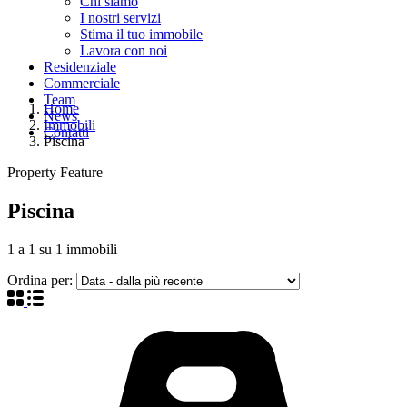
Chi siamo
I nostri servizi
Stima il tuo immobile
Lavora con noi
Residenziale
Commerciale
Team
Home
News
Immobili
Contatti
Piscina
Property Feature
Piscina
1
a
1
su
1
immobili
Ordina per: