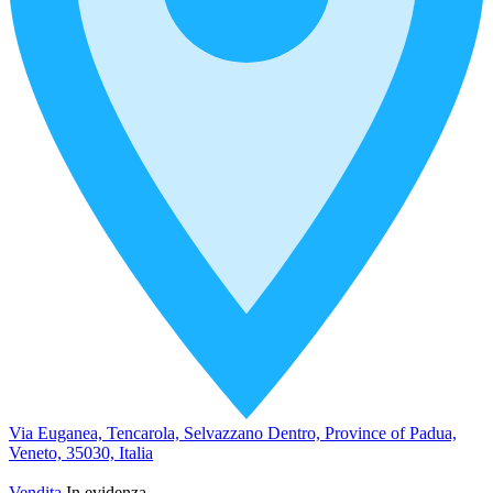
Via Euganea, Tencarola, Selvazzano Dentro, Province of Padua,
Veneto, 35030, Italia
Vendita
In evidenza