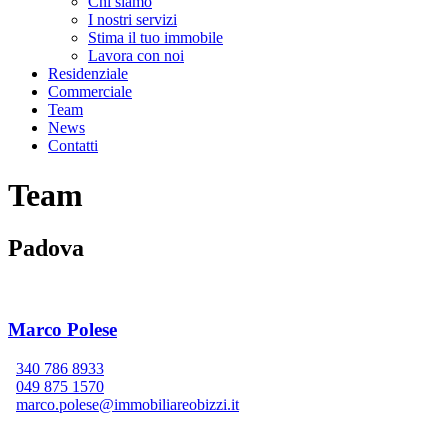
Chi siamo
I nostri servizi
Stima il tuo immobile
Lavora con noi
Residenziale
Commerciale
Team
News
Contatti
Team
Padova
Marco Polese
340 786 8933
049 875 1570
marco.polese@immobiliareobizzi.it