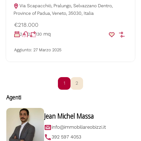
Via Scapacchiò, Pralungo, Selvazzano Dentro,
Province of Padua, Veneto, 35030, Italia
€218.000
mq
2
2
130
Aggiunto:
27 Marzo 2025
1
2
Agenti
Jean Michel Massa
info@immobiliareobizzi.it
392 597 4053