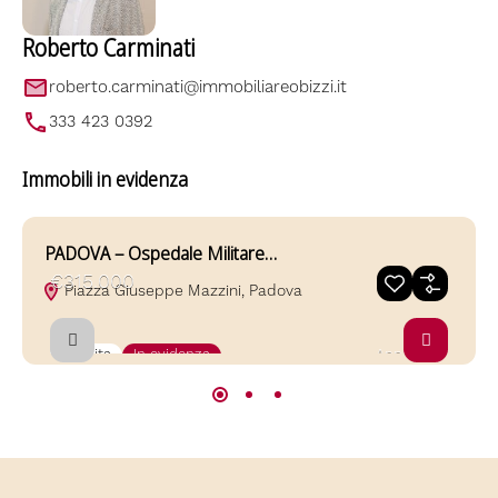
Roberto Carminati
roberto.carminati@immobiliareobizzi.it
333 423 0392
Immobili in evidenza
PADOVA – Ospedale Militare…
P
€315.000
Piazza Giuseppe Mazzini, Padova
Vendita
In evidenza
Anno 2025