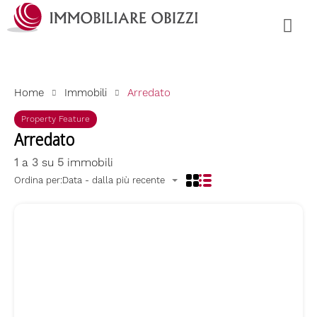
Home
Immobili
Arredato
Property Feature
Arredato
1
a
3
su
5
immobili
Ordina per:
Data - dalla più recente