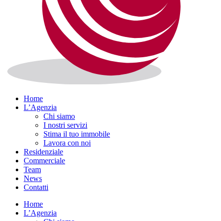
Home
L’Agenzia
Chi siamo
I nostri servizi
Stima il tuo immobile
Lavora con noi
Residenziale
Commerciale
Team
News
Contatti
Home
L’Agenzia