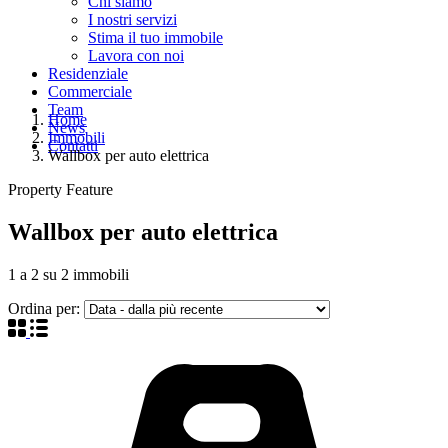
Chi siamo
I nostri servizi
Stima il tuo immobile
Lavora con noi
Residenziale
Commerciale
Team
Home
News
Immobili
Contatti
Wallbox per auto elettrica
Property Feature
Wallbox per auto elettrica
1
a
2
su
2
immobili
Ordina per: