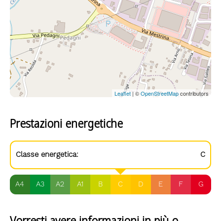
Leaflet
| ©
OpenStreetMap
contributors
Prestazioni energetiche
Classe energetica:
C
A4
A3
A2
A1
B
C
D
E
F
G
Vorresti avere informazioni in più o