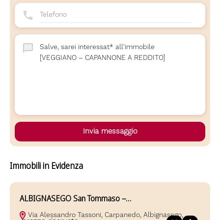
Invia messaggio
Immobili in Evidenza
ALBIGNASEGO San Tommaso –…
A
Via Alessandro Tassoni, Carpanedo, Albignasego,