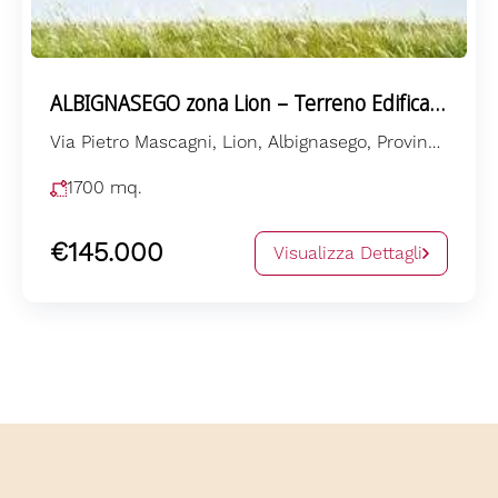
ALBIGNASEGO zona Lion – Terreno Edificabile –
Via Pietro Mascagni, Lion, Albignasego, Province of Padua, Veneto, 35020, Italia
1700
mq.
€145.000
Visualizza Dettagli