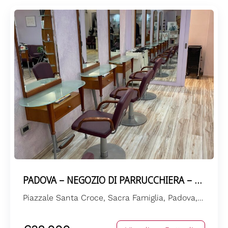
PADOVA – NEGOZIO DI PARRUCCHIERA – SANTA CROCE
Piazzale Santa Croce, Sacra Famiglia, Padova, Province of Padua, Veneto, 35123, Italia