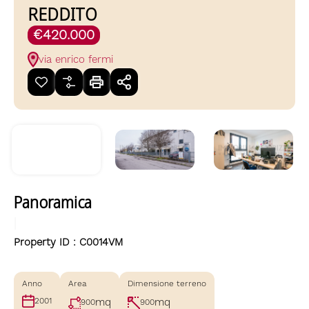
REDDITO
€420.000
via enrico fermi
Panoramica
|
Property ID :
C0014VM
Anno
Area
Dimensione terreno
mq
mq
2001
900
900