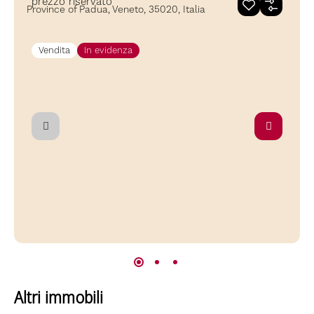
prezzo riservato
Province of Padua, Veneto, 35020, Italia
P
Vendita
In evidenza
Altri immobili