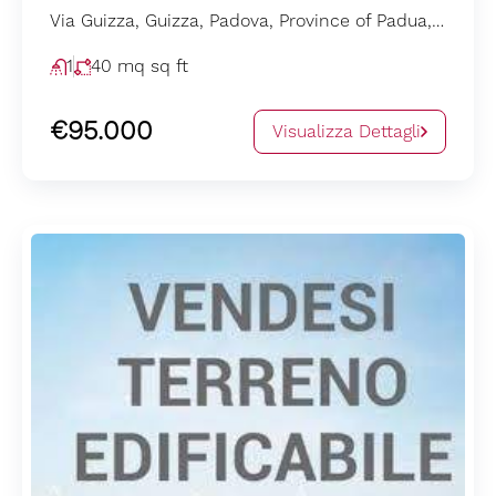
Via Guizza, Guizza, Padova, Province of Padua, Veneto, 35125, Italia
1
40 mq
sq ft
€95.000
Visualizza Dettagli