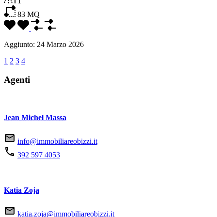
1
83
MQ
Aggiunto:
24 Marzo 2026
1
2
3
4
Agenti
Jean Michel Massa
info@immobiliareobizzi.it
392 597 4053
Katia Zoja
katia.zoja@immobiliareobizzi.it