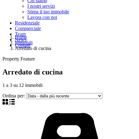
Chi siamo
I nostri servizi
Stima il tuo immobile
Lavora con noi
Residenziale
Commerciale
Team
Home
News
Immobili
Contatti
Arredato di cucina
Property Feature
Arredato di cucina
1
a
3
su
12
immobili
Ordina per: