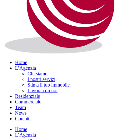
Home
L’Agenzia
Chi siamo
I nostri servizi
Stima il tuo immobile
Lavora con noi
Residenziale
Commerciale
Team
News
Contatti
Home
L’Agenzia