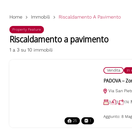
Home
Immobili
Riscaldamento A Pavimento
Property Feature
Riscaldamento a pavimento
1
a
3
su
10
immobili
Vendita
In
PADOVA – Zona
Via San Piet
3
3
174
Aggiunto:
8 Mag
25
1