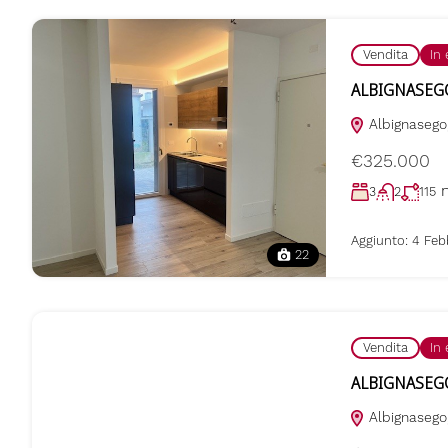
Vendita
In
ALBIGNASEGO F
Albignasego,
€325.000
3
2
115
Aggiunto:
4 Feb
22
Vendita
In
ALBIGNASEGO F
Albignasego,