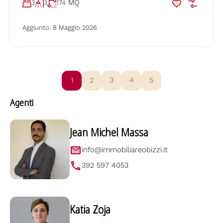
MQ
3
3
174
Aggiunto:
8 Maggio 2026
1
2
3
4
5
Agenti
Jean Michel Massa
info@immobiliareobizzi.it
392 597 4053
Katia Zoja