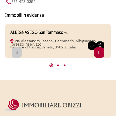
333 423 0392
Immobili in evidenza
ALBIGNASEGO San Tommaso –…
A
Via Alessandro Tassoni, Carpanedo, Albignasego,
prezzo riservato
Province of Padua, Veneto, 35020, Italia
P
Vendita
In evidenza