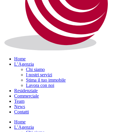
Home
L’Agenzia
Chi siamo
I nostri servizi
Stima il tuo immobile
Lavora con noi
Residenziale
Commerciale
Team
News
Contatti
Home
L’Agenzia