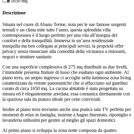
1650
mq
Descrizione
Situata nel cuore di Abano Terme, nota per le sue famose sorgenti
termali e un clima mite tutto l’anno, questa splendida villa
contemporanea è il luogo perfetto per una vita all’insegna del
comfort e della tranquillità. Immersa in un’area residenziale
tranquilla ma ben collegata ai principali servizi, la proprietà offre
privacy senza rinunciare alla comodità della vicinanza a ristoranti,
negozi e strutture sanitarie.
Con una superficie complessiva di 275 mq distribuiti su due livelli,
l’immobile presenta finiture di lusso che esaltano ogni ambiente. Al
piano terra, un ampio ingresso ci accoglie nella luminosa zona living
caratterizzata da vetrate panoramiche che si affacciano sul giardino
curato di circa 1650 mq. La cucina abitabile è stata progettata su
misura ed è elegantemente arredata; essa comunica direttamente con
la spaziosa sala da pranzo ideale per cene conviviali.
Inoltre al piano terra troviamo anche una pratica sala TV perfetta per
momenti di relax in famiglia, insieme a bagno finestrato, ripostiglio e
lavanderia utilissimi per gestire al meglio gli spazi domestici.
Al primo piano si sviluppa la zona notte composta da quattro