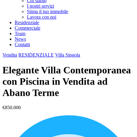
Chi siamo
I nostri servizi
Stima il tuo immobile
Lavora con noi
Residenziale
Commerciale
Team
News
Contatti
Vendita
RESIDENZIALE
Villa Singola
Elegante Villa Contemporanea
con Piscina in Vendita ad
Abano Terme
€850.000