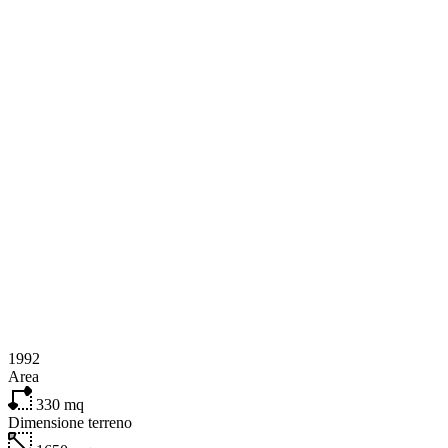
1992
Area
330
mq
Dimensione terreno