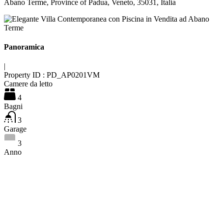
Abano Terme, Province of Padua, Veneto, 35031, Italia
Panoramica
|
Property ID :
PD_AP0201VM
Camere da letto
4
Bagni
3
Garage
3
Anno